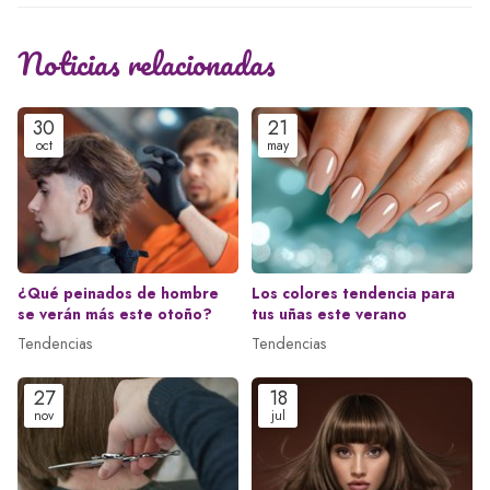
Noticias relacionadas
30
21
oct
may
¿Qué peinados de hombre
Los colores tendencia para
se verán más este otoño?
tus uñas este verano
Tendencias
Tendencias
27
18
nov
jul